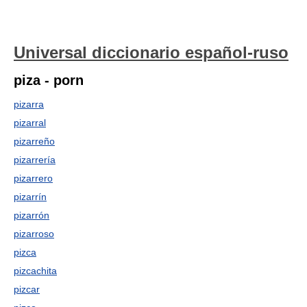
Universal diccionario español-ruso
piza - porn
pizarra
pizarral
pizarreño
pizarrería
pizarrero
pizarrín
pizarrón
pizarroso
pizca
pizcachita
pizcar