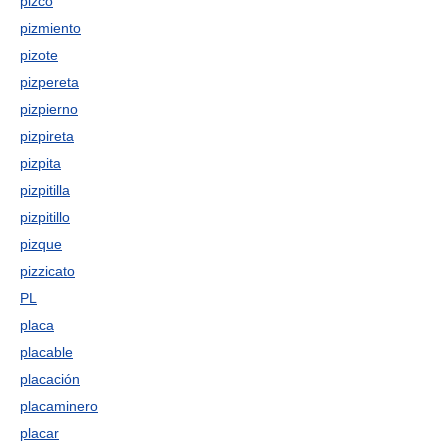
pizco
pizmiento
pizote
pizpereta
pizpierno
pizpireta
pizpita
pizpitilla
pizpitillo
pizque
pizzicato
PL
placa
placable
placación
placaminero
placar