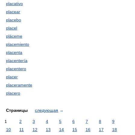
placativo
placear
placebo
placel
pláceme
placemiento
placenta
placentería
placentero
placer
placeramente
placero
Страницы
следующая
→
1
2
3
4
5
6
7
8
9
10
11
12
13
14
15
16
17
18